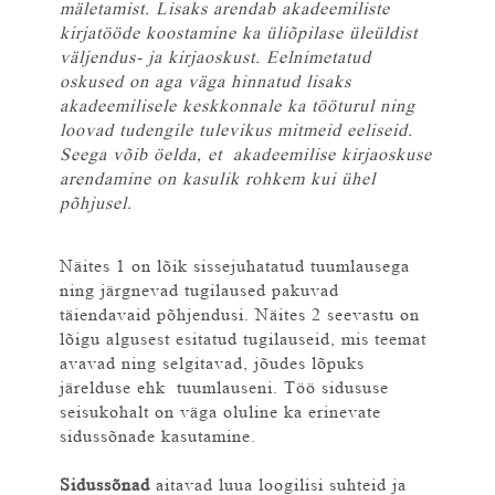
mäletamist. Lisaks arendab akadeemiliste
kirjatööde koostamine ka üliõpilase üleüldist
väljendus- ja kirjaoskust. Eelnimetatud
oskused on aga väga hinnatud lisaks
akadeemilisele keskkonnale ka tööturul ning
loovad tudengile tulevikus mitmeid eeliseid.
Seega võib öelda, et akadeemilise kirjaoskuse
arendamine on kasulik rohkem kui ühel
põhjusel.
Näites 1 on lõik sissejuhatatud tuumlausega
ning järgnevad tugilaused pakuvad
täiendavaid põhjendusi. Näites 2 seevastu on
lõigu algusest esitatud tugilauseid, mis teemat
avavad ning selgitavad, jõudes lõpuks
järelduse ehk tuumlauseni. Töö sidususe
seisukohalt on väga oluline ka erinevate
sidussõnade kasutamine.
Sidussõnad
aitavad luua loogilisi suhteid ja