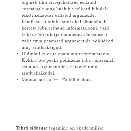
tugineb tihti sissejuhatuses esitatud
eesmärgile ning kaalub veelkord lühidalt
teksti kehaosas esitatud argumente.
Kindlasti ei tohiks siinkohal sõna-sõnalt
korrata juba esitatud informatsiooni, vaid
kokkuvõtlikult (ja muudetud sõnastuses)
välja tuua peamised argumentide põhiideed
ning arutluskäigud.
Üldjuhul ei esita enam uut informatsiooni.
Kokkuvõte peaks põhinema juba varasemalt
esitatud argumentidel, väidetel ning
arutluskäikudel.
Moodustab ca 5–15% töö mahust
Teksti sidususe
tagamine on akadeemilise