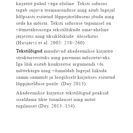
kirjatöö puhul väga oluline. Teksti sidusus
tagab sujuva teemaarenduse ning aitab lugejal
hõlpsasti esitatud lõppejärelduseni jõuda ning
seda ka mõista. Teksti sidususe tagamisel on
võtmetähtsusega tekstilõikude omavaheline
järjestus ning üksiklõikude ülesehitus.
(Hirsjärvi et al. 2005: 258–260)
Tekstilõigud
muudavad akadeemilise kirjatöö
struktureerituks ning paremini mõistetavaks.
Iga lõik esitab konkreetse argumendi või
mõttekäigu ning võimaldab lugejal liikuda
samm-sammult ja loogiliselt kirjutises esitatud
lõppjärelduse poole. (Day 2013)
Akadeemilise kirjutise tekstilõigud peaksid
sisaldama ühte tuumlauset ning mitut
tugilauset (Day, 2013: 154).