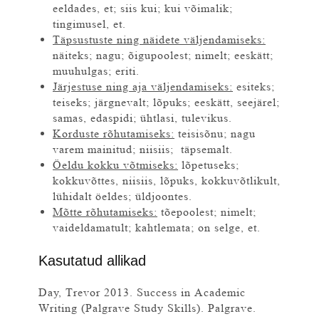
eeldades, et; siis kui; kui võimalik;
tingimusel, et.
Täpsustuste ning näidete väljendamiseks:
näiteks; nagu; õigupoolest; nimelt; eeskätt;
muuhulgas; eriti.
Järjestuse ning aja väljendamiseks:
esiteks;
teiseks; järgnevalt; lõpuks; eeskätt, seejärel;
samas, edaspidi; ühtlasi, tulevikus.
Korduste rõhutamiseks:
teisisõnu; nagu
varem mainitud; niisiis; täpsemalt.
Öeldu kokku võtmiseks:
lõpetuseks;
kokkuvõttes, niisiis, lõpuks, kokkuvõtlikult,
lühidalt öeldes; üldjoontes.
Mõtte rõhutamiseks:
tõepoolest; nimelt;
vaideldamatult; kahtlemata; on selge, et.
Kasutatud allikad
Day, Trevor 2013. Success in Academic
Writing (Palgrave Study Skills). Palgrave.