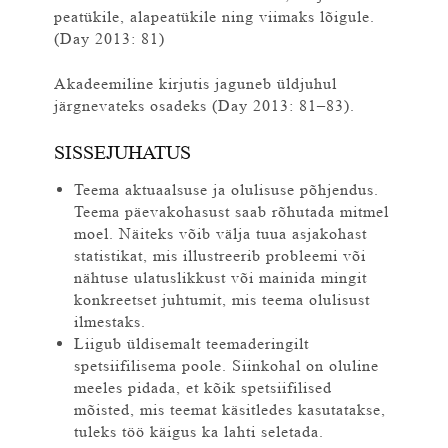
peatükile, alapeatükile ning viimaks lõigule.
(Day 2013: 81)
Akadeemiline kirjutis jaguneb üldjuhul
järgnevateks osadeks (Day 2013: 81–83).
SISSEJUHATUS
Teema aktuaalsuse ja olulisuse põhjendus.
Teema päevakohasust saab rõhutada mitmel
moel. Näiteks võib välja tuua asjakohast
statistikat, mis illustreerib probleemi või
nähtuse ulatuslikkust või mainida mingit
konkreetset juhtumit, mis teema olulisust
ilmestaks.
Liigub üldisemalt teemaderingilt
spetsiifilisema poole. Siinkohal on oluline
meeles pidada, et kõik spetsiifilised
mõisted, mis teemat käsitledes kasutatakse,
tuleks töö käigus ka lahti seletada.