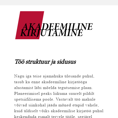
Töö struktuur ja sidusus
Nagu iga teise ajamahuka ülesande puhul,
tasub ka enne akadeemiline kirjatööga
alustamist läbi mõelda tegutsemise plaan.
Planeerimisel peaks liikuma suurelt pildilt
spetsiifilisema poole. Vastavalt töö mahule
võivad siinkohal jääda mõned etapid vahele,
kuid üldiselt võiks akadeemilise kirjatöö puhul
keskenduda esmalt tervele tööle, seejärel