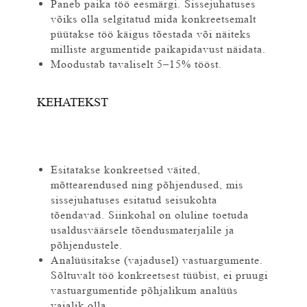
Paneb paika töö eesmärgi. Sissejuhatuses
võiks olla selgitatud mida konkreetsemalt
püütakse töö käigus tõestada või näiteks
milliste argumentide paikapidavust näidata.
Moodustab tavaliselt 5–15% tööst.
KEHATEKST
Esitatakse konkreetsed väited,
mõttearendused ning põhjendused, mis
sissejuhatuses esitatud seisukohta
tõendavad. Siinkohal on oluline toetuda
usaldusväärsele tõendusmaterjalile ja
põhjendustele.
Analüüsitakse (vajadusel) vastuargumente.
Sõltuvalt töö konkreetsest tüübist, ei pruugi
vastuargumentide põhjalikum analüüs
vajalik olla.