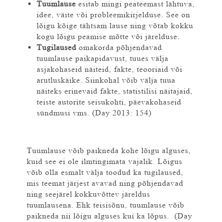
Tuumlause
esitab mingi peateemast lähtuva,
idee, väite või probleemikirjelduse. See on
lõigu kõige tähtsam lause ning võtab kokku
kogu lõigu peamise mõtte või järelduse.
Tugilaused
omakorda põhjendavad
tuumlause paikapidavust, tuues välja
asjakohaseid näiteid, fakte, teooriaid või
arutluskäike. Siinkohal võib välja tuua
näiteks erinevaid fakte, statistilisi näitajaid,
teiste autorite seisukohti, päevakohaseid
sündmusi vms. (Day 2013: 154)
Tuumlause võib paikneda kohe lõigu alguses,
kuid see ei ole ilmtingimata vajalik. Lõigus
võib olla esmalt välja toodud ka tugilaused,
mis teemat järjest avavad ning põhjendavad
ning seejärel kokkuvõttev järeldus
tuumlausena. Ehk teisisõnu, tuumlause võib
paikneda nii lõigu alguses kui ka lõpus. (Day