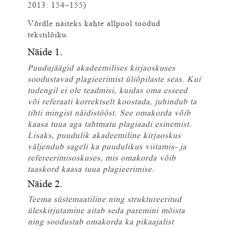
2013: 154–155)
Võrdle näiteks kahte allpool toodud
tekstilõiku.
Näide 1.
Puudujäägid akadeemilises kirjaoskuses
soodustavad plagieerimist üliõpilaste seas. Kui
tudengil ei ole teadmisi, kuidas oma esseed
või referaati korrektselt koostada, juhindub ta
tihti mingist näidistööst. See omakorda võib
kaasa tuua aga tahtmatu plagiaadi esinemist.
Lisaks, puudulik akadeemiline kirjaoskus
väljendub sageli ka puudulikus viitamis- ja
refereerimisoskuses, mis omakorda võib
taaskord kaasa tuua plagieerimise.
Näide 2.
Teema süstemaatiline ning struktureeritud
üleskirjutamine aitab seda paremini mõista
ning soodustab omakorda ka pikaajalist