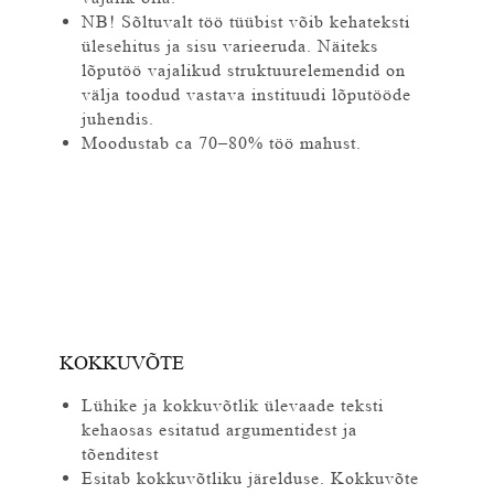
NB! Sõltuvalt töö tüübist võib kehateksti
ülesehitus ja sisu varieeruda. Näiteks
lõputöö vajalikud struktuurelemendid on
välja toodud vastava instituudi lõputööde
juhendis.
Moodustab ca 70–80% töö mahust.
KOKKUVÕTE
Lühike ja kokkuvõtlik ülevaade teksti
kehaosas esitatud argumentidest ja
tõenditest
Esitab kokkuvõtliku järelduse. Kokkuvõte