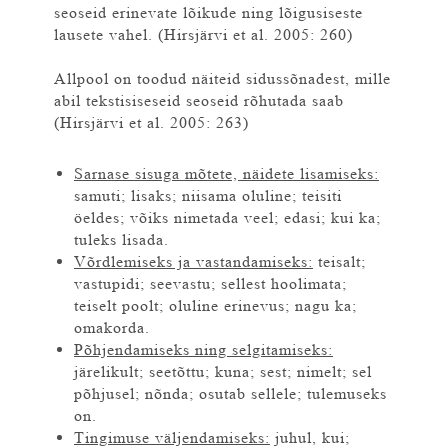
seoseid erinevate lõikude ning lõigusiseste
lausete vahel. (Hirsjärvi et al. 2005: 260)
Allpool on toodud näiteid sidussõnadest, mille
abil tekstisiseseid seoseid rõhutada saab
(Hirsjärvi et al. 2005: 263)
Sarnase sisuga mõtete, näidete lisamiseks:
samuti; lisaks; niisama oluline; teisiti
öeldes; võiks nimetada veel; edasi; kui ka;
tuleks lisada.
Võrdlemiseks ja vastandamiseks:
teisalt;
vastupidi; seevastu; sellest hoolimata;
teiselt poolt; oluline erinevus; nagu ka;
omakorda.
Põhjendamiseks ning selgitamiseks:
järelikult; seetõttu; kuna; sest; nimelt; sel
põhjusel; nõnda; osutab sellele; tulemuseks
on.
Tingimuse väljendamiseks:
juhul, kui;